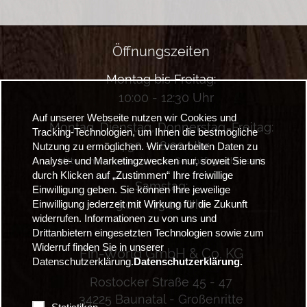
Öffnungszeiten
Montag bis Freitag:
10:00 - 12:30 Uhr
Auf unserer Webseite nutzen wir Cookies und
Montag, Dienstag, Donnerstag, Freitag:
Tracking-Technologien, um Ihnen die bestmögliche
14:30 - 18:00 Uhr
Nutzung zu ermöglichen. Wir verarbeiten Daten zu
Analyse- und Marketingzwecken nur, soweit Sie uns
Mittwochnachmittag ist unser Geschäft geschlossen!
durch Klicken auf „Zustimmen“ Ihre freiwillige
Samstag:
Einwilligung geben. Sie können Ihre jeweilige
9:00 - 13:00 Uhr
Einwilligung jederzeit mit Wirkung für die Zukunft
widerrufen. Informationen zu von uns und
Drittanbietern eingesetzten Technologien sowie zum
Widerruf finden Sie in unserer
Fin-World GmbH & Co. KG
Datenschutzerklärung.
Datenschutzerklärung.
Rostocker Straße 45 - 47
34225 Baunatal - Großenritte