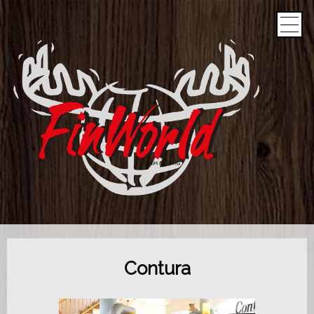
Studio
News & Angebote
Leistungen
Produkte
Über uns
Anfahrt
Kontakt
Impressum
Datenschutz
Contura